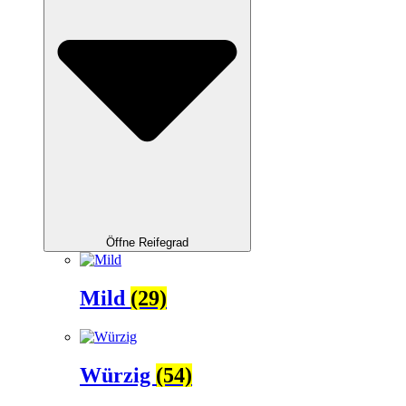
Öffne Reifegrad
Mild
(29)
Würzig
(54)