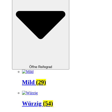
Öffne Reifegrad
Mild
(29)
Würzig
(54)