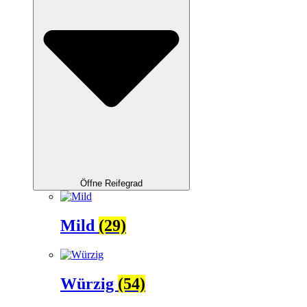
Öffne Reifegrad
Mild
(29)
Würzig
(54)