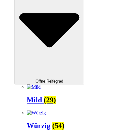
Öffne Reifegrad
Mild
(29)
Würzig
(54)